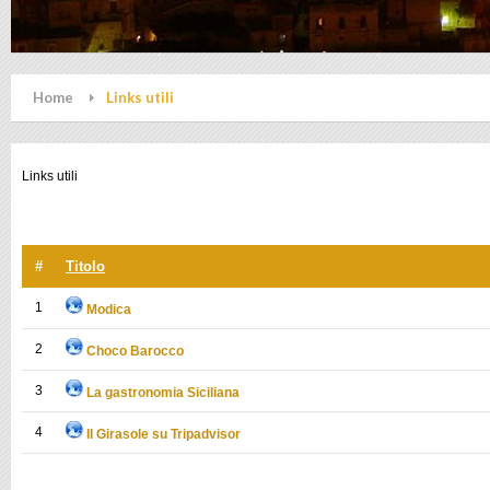
Home
Links utili
Links utili
#
Titolo
1
Modica
2
Choco Barocco
3
La gastronomia Siciliana
4
Il Girasole su Tripadvisor