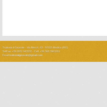
Trattoria il Girasole - Via Mercè, 63 - 97015 Modica (RG)
Tel/Fax +39 0932 943532 - Cell. +39 368 3963261
Email
trattoriailgirasole@gmail.com